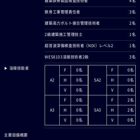
建築鉄骨製品検査技術者
4名
鉄骨工事管理責任者
3名
建築高力ボルト接合管理技術者
2名
2級建築施工管理技士
1名
超音波深傷検査技術者（NDI）レべル2
1名
WES8103溶接技術者2級
3名
▶ 溶接技能者
F
0名
F
0名
A2
H
0名
SA2
H
0名
V
0名
V
0名
F
0名
F
2名
A3
H
0名
SA3
H
2名
V
0名
V
0名
主要設備概要