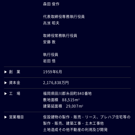
森田 俊作
代表取締役専務執行役員
髙濱 昭夫
取締役常務執行役員
安藤 敦
執行役員
岩田 悟
▶ 創 業
1959年6月
▶ 資本金
2,176,838万円
▶ 工 場
福岡県田川郡糸田町840番地
敷地面積 88,515m²
建築延面積 29,007m²
▶ 営業種目
仮設建物の製作・販売・リース、プレハブ住宅等の
製作・販売、建築工事・土木工事他
土地造成その他不動産の利用及び開発