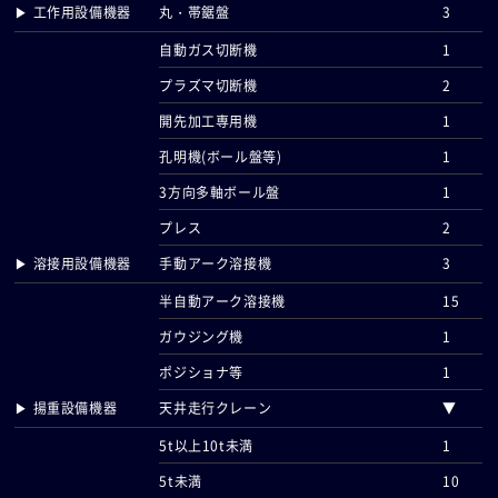
▶ 工作用設備機器
丸・帯鋸盤
3
自動ガス切断機
1
プラズマ切断機
2
開先加工専用機
1
孔明機(ボール盤等)
1
3方向多軸ボール盤
1
プレス
2
▶ 溶接用設備機器
手動アーク溶接機
3
半自動アーク溶接機
15
ガウジング機
1
ポジショナ等
1
▶ 揚重設備機器
天井走行クレーン
▼
5t以上10t未満
1
5t未満
10