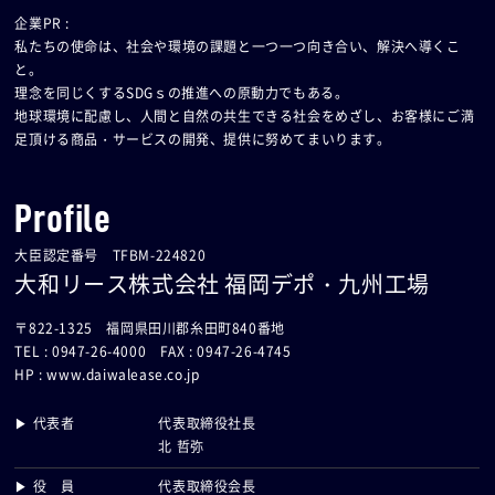
企業PR :
私たちの使命は、社会や環境の課題と一つ一つ向き合い、解決へ導くこ
と。
理念を同じくするSDGｓの推進への原動力でもある。
地球環境に配慮し、人間と自然の共生できる社会をめざし、お客様にご満
足頂ける商品・サービスの開発、提供に努めてまいります。
Profile
大臣認定番号 TFBM-224820
大和リース株式会社 福岡デポ・九州工場
〒822-1325 福岡県田川郡糸田町840番地
TEL : 0947-26-4000 FAX : 0947-26-4745
HP :
www.daiwalease.co.jp
▶ 代表者
代表取締役社長
北 哲弥
▶ 役 員
代表取締役会長