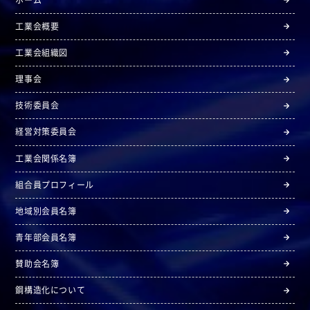
工業会概要
工業会組織図
理事会
技術委員会
経営対策委員会
工業会関係名簿
組合員プロフィール
地域別会員名簿
青年部会員名簿
賛助会名簿
鋼構造化について