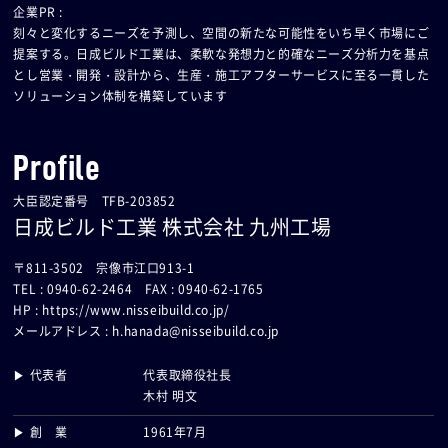
企業PR :
刻々と変化するニーズを予測し、空間の新たな可能性をいち早く市場にご
提案する。日成ビルド工業は、柔軟な発想力と的確なニーズ分析力を基点
とし営業・開発・設計から、生産・施工アフターサービスに至る一貫した
ソリューション体制を構築しています
Profile
大臣認定番号 TFB-203852
日成ビルド工業 株式会社 九州工場
〒811-3502 宗像市江口913-1
TEL : 0940-62-2464 FAX : 0940-62-1765
HP :
https://www.nisseibuild.co.jp/
メールアドレス :
h.hanada@nisseibuild.co.jp
▶ 代表者
代表取締役社長
木村 明文
▶ 創 業
1961年7月