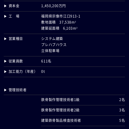
▶ 資本金
1,450,200万円
▶ 工 場
福岡県宗像市江口913-1
敷地面積 37,538m²
建築延面積 6,103m²
▶ 営業種目
システム建築
プレハブハウス
立体駐車場
▶ 従業員数
611名
▶ 加工能力（年産）
0t
▶ 管理技術者
鉄骨製作管理技術者1級
2名
鉄骨製作管理技術者2級
3名
建築鉄骨製品検査技術者
5名