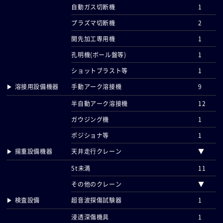
自動ガス切断機
1
プラズマ切断機
2
開先加工専用機
1
孔明機(ボール盤等)
1
ショットブラスト等
1
▶ 溶接用設備機器
手動アーク溶接機
9
半自動アーク溶接機
12
ガウジング機
1
ポジショナ等
1
▶ 揚重設備機器
天井走行クレーン
▼
5t未満
11
その他のクレーン
▼
▶ 検査設備
超音波探傷試験器
1
浸透深傷機具
1