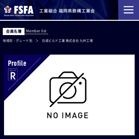
Member list
会員名簿
地域別・グレード別
日成ビルド工業 株式会社 九州工場
Profile