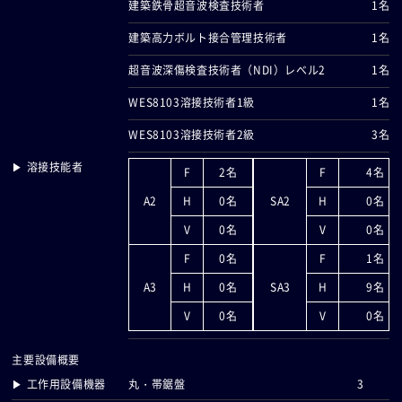
建築鉄骨超音波検査技術者
1名
建築高力ボルト接合管理技術者
1名
超音波深傷検査技術者（NDI）レべル2
1名
WES8103溶接技術者1級
1名
WES8103溶接技術者2級
3名
▶ 溶接技能者
F
2名
F
4名
A2
H
0名
SA2
H
0名
V
0名
V
0名
F
0名
F
1名
A3
H
0名
SA3
H
9名
V
0名
V
0名
主要設備概要
▶ 工作用設備機器
丸・帯鋸盤
3