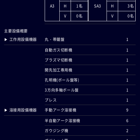
A3
H
1名
SA3
H
3名
V
0名
V
0名
主要設備概要
▶ 工作用設備機器
丸・帯鋸盤
1
自動ガス切断機
1
プラズマ切断機
1
開先加工専用機
1
孔明機(ボール盤等)
1
3方向多軸ボール盤
1
プレス
1
▶ 溶接用設備機器
手動アーク溶接機
9
半自動アーク溶接機
6
ガウジング機
2