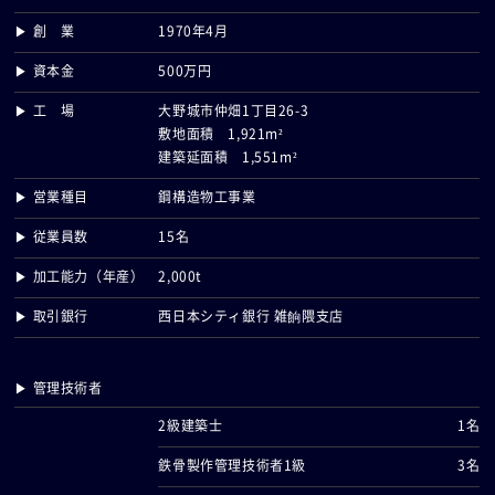
▶ 創 業
1970年4月
▶ 資本金
500万円
▶ 工 場
大野城市仲畑1丁目26-3
敷地面積 1,921m²
建築延面積 1,551m²
▶ 営業種目
鋼構造物工事業
▶ 従業員数
15名
▶ 加工能力（年産）
2,000t
▶ 取引銀行
西日本シティ銀行 雑餉隈支店
▶ 管理技術者
2級建築士
1名
鉄骨製作管理技術者1級
3名