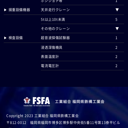
ポジショナ等
1
▶ 揚重設備機器
天井走行クレーン
▼
5t以上10t未満
5
その他のクレーン
▼
▶ 検査設備
超音波探傷試験器
1
浸透深傷機具
2
表面温度計
2
電流電圧計
2
Copyright 2023 工業組合 福岡県鉄構工業会
〒812-0012 福岡県福岡市博多区博多駅中央街5番11号第13泰平ビル