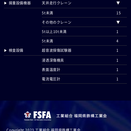
▶ 揚重設備機器
天井走行クレーン
▼
5t未満
15
その他のクレーン
▼
5t以上10t未満
1
5t未満
4
▶ 検査設備
超音波探傷試験器
1
浸透深傷機具
1
表面温度計
1
電流電圧計
1
Copyright 2023 工業組合 福岡県鉄構工業会