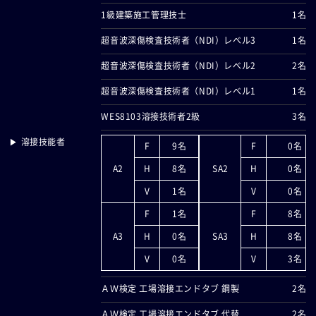
1級建築施工管理技士
1名
超音波深傷検査技術者（NDI）レべル3
1名
超音波深傷検査技術者（NDI）レべル2
2名
超音波深傷検査技術者（NDI）レべル1
1名
WES8103溶接技術者2級
3名
▶ 溶接技能者
F
9名
F
0名
A2
H
8名
SA2
H
0名
V
1名
V
0名
F
1名
F
8名
A3
H
0名
SA3
H
8名
V
0名
V
3名
ＡＷ検定 工場溶接エンドタブ 鋼製
2名
ＡＷ検定 工場溶接エンドタブ 代替
2名