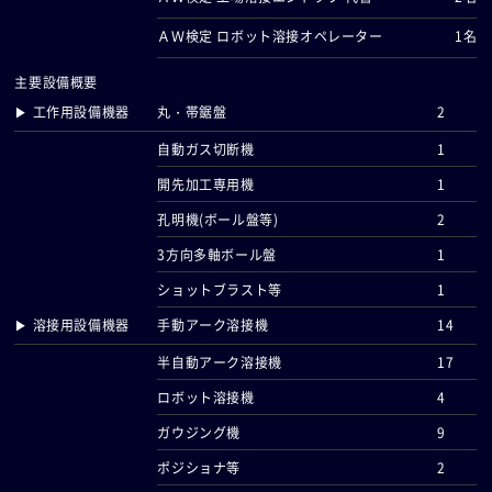
ＡＷ検定 ロボット溶接オペレーター
1名
主要設備概要
▶ 工作用設備機器
丸・帯鋸盤
2
自動ガス切断機
1
開先加工専用機
1
孔明機(ボール盤等)
2
3方向多軸ボール盤
1
ショットブラスト等
1
▶ 溶接用設備機器
手動アーク溶接機
14
半自動アーク溶接機
17
ロボット溶接機
4
ガウジング機
9
ポジショナ等
2