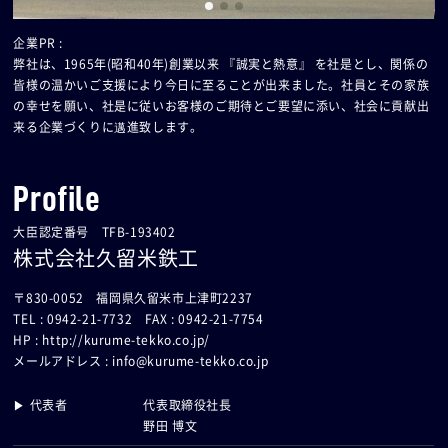
企業PR :
弊社は、1965年(昭和40年)創業以来 『誠実と熱意』 を社是とし、関係の
皆様の温かいご支援により今日に至ることが出来ました。社員とその家族
の幸せを願い、社是に従いお客様のご期待とご要望に添い、社会に貢献出
来る企業づくりに邁進致します。
Profile
大臣認定番号 TFB-193402
株式会社久留米鉄工
〒830-0052 福岡県久留米市上津町2237
TEL : 0942-21-7732 FAX : 0942-21-7754
HP :
http://kurume-tekko.co.jp/
メールアドレス :
info@kurume-tekko.co.jp
▶ 代表者
代表取締役社長
野田 博文